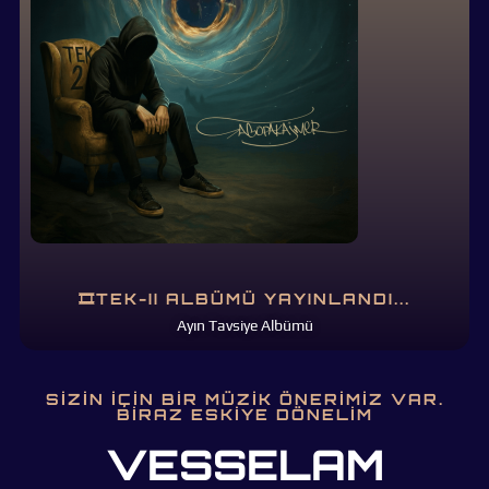
🎞TEK-II ALBÜMÜ YAYINLANDI...
Ayın Tavsiye Albümü
SIZIN IÇIN BIR MÜZIK ÖNERIMIZ VAR.
BIRAZ ESKIYE DÖNELIM
VESSELAM