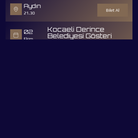
Aydın
Bilet Al
21.30
Kocaeli Derince
02
Belediyesi Gösteri
Ekim
Merkezi, Köseköy
Kocaeli
Bilet Al
21.00
03
Eskişehir Büyükşehir
Belediyesi Kentpark
Ekim
Eskişehir
Bilet Al
12.00
04
Paribu Vadi Açıkhava,
Istanbul
Ekim