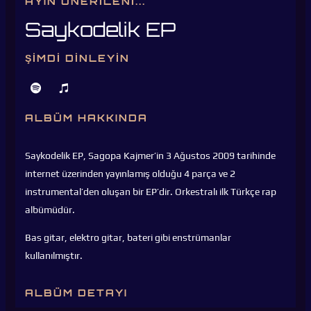
AYIN ÖNERILENI...
Saykodelik EP
ŞIMDI DINLEYIN
ALBÜM HAKKINDA
Saykodelik EP, Sagopa Kajmer’in 3 Ağustos 2009 tarihinde
internet üzerinden yayınlamış olduğu 4 parça ve 2
instrumental’den oluşan bir EP’dir. Orkestralı ilk Türkçe rap
albümüdür.
Bas gitar, elektro gitar, bateri gibi enstrümanlar
kullanılmıştır.
ALBÜM DETAYI