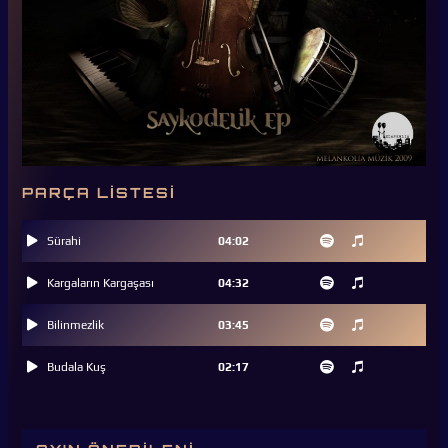
PARÇA LISTESI
Sürahi
04:02
Kargaların Kargaşası
04:32
Bilinmezlik
03:45
Budala Kuş
02:17