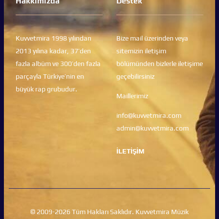
Hakkımızda
Destek
Kuvvetmira 1998 yılından
Bize mail üzerinden veya
2013 yılına kadar, 37’den
sitemizin iletişim
fazla albüm ve 300’den fazla
bölümünden bizlerle iletişime
parçayla Türkiye’nin en
geçebilirsiniz
büyük rap grubudur.
Maillerimiz
info@kuvvetmira.com
admin@kuvvetmira.com
İLETİŞİM
© 2009-2026 Tüm Hakları Saklıdır.
Kuvvetmira Müzik