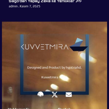
Sago’dan Yapay Zeka ile Yenilikler 🎶✨
admin
Kasım 7, 2025
Designed and Product by hyp£riahd.
Kuvvetmira Müzik