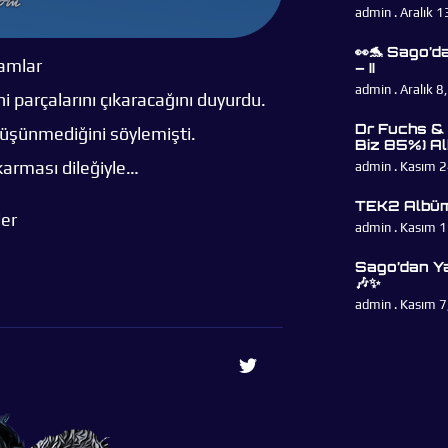
admin
Aralık 1
👀🐬 Sago’d
amlar
– II
admin
Aralık 8
 parçalarını çıkaracağını duyurdu.
Dr Fuchs &
üşünmediğini söylemişti.
Biz 85%) Al
karması dileğiyle…
admin
Kasım 2
TEK2 Albüm
ler
admin
Kasım 1
Sago’dan Ya
🎶✨
admin
Kasım 7