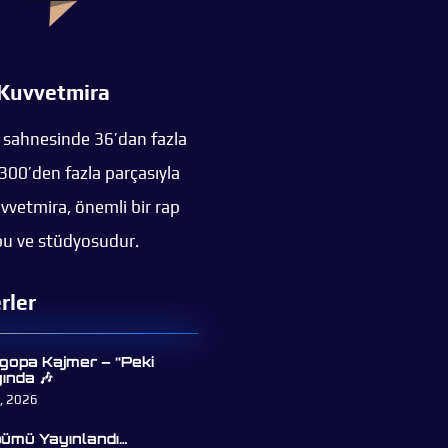
Kuvvetmira
 sahnesinde 36’dan fazla
300’den fazla parçasıyla
uvvetmira, önemli bir rap
u ve stüdyosudur.
rler
gopa Kajmer – “Peki
ında 🎶
, 2026
lbümü Yayınlandı…