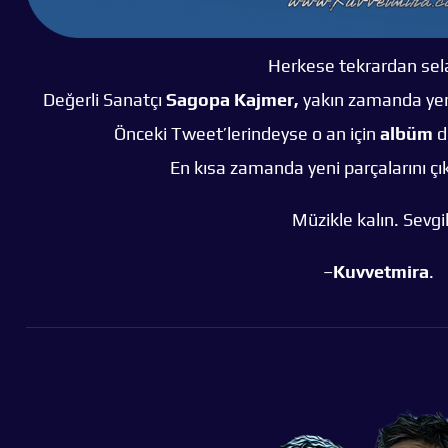
Herkese tekrardan sel
Değerli Sanatçı
Sagopa Kajmer,
yakın zamanda yeni
Önceki Tweet’lerindeyse o an için
albüm
d
En kısa zamanda yeni parçalarını çı
Müzikle kalın. Sevgi
–
Kuvvetmira
.