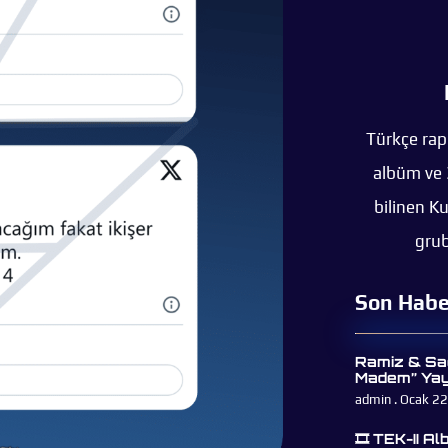
Türkçe rap
albüm ve 
bilinen K
grub
Son Habe
Ramiz & Sa
Madem” Yay
admin
Ocak 22
🎞 TEK-II A