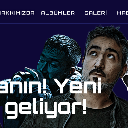
HAKKIMIZDA
ALBÜMLER
GALERİ
HA
anın! Yeni
geliyor!