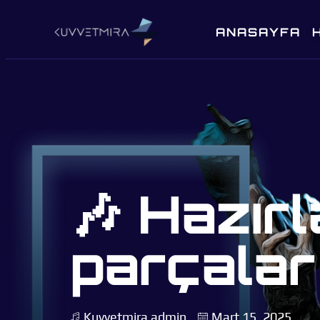
ANASAYFA
🎶 Hazırl
parçalar 
Kuvvetmira
admin
Mart 15, 2025