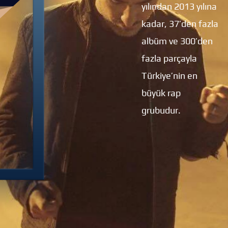
yılından 2013 yılına
kadar, 37’den fazla
albüm ve 300’den
fazla parçayla
Türkiye’nin en
büyük rap
grubudur.